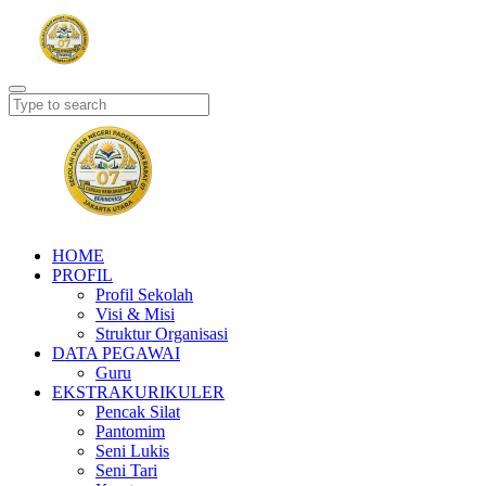
HOME
PROFIL
Profil Sekolah
Visi & Misi
Struktur Organisasi
DATA PEGAWAI
Guru
EKSTRAKURIKULER
Pencak Silat
Pantomim
Seni Lukis
Seni Tari