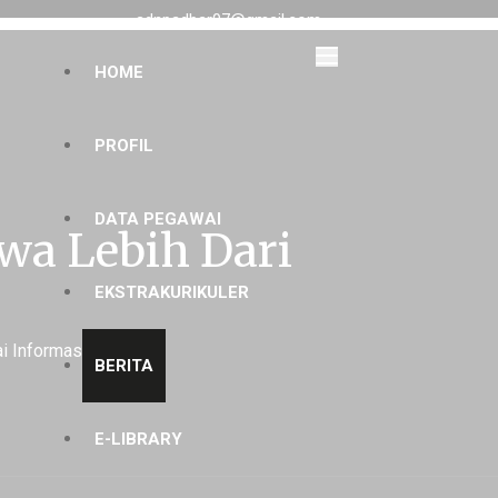
sdnpadbar07@gmail.com
HOME
PROFIL
DATA PEGAWAI
wa Lebih Dari
EKSTRAKURIKULER
i Informasi
BERITA
E-LIBRARY