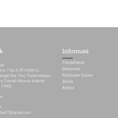
k
Informasi
Pendaftaran
mat
Beasiswa
era 7 No.9, RT.9/RW.15,
Kelulusan Siswa
ngan Bar., Kec. Pademangan,
ra, Daerah Khusus Ibukota
Berita
a 14420
Artikel
ne
l
bar07@gmail.com