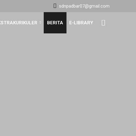
sdnpadbar07@gmail.com
KSTRAKURIKULER
BERITA
E-LIBRARY