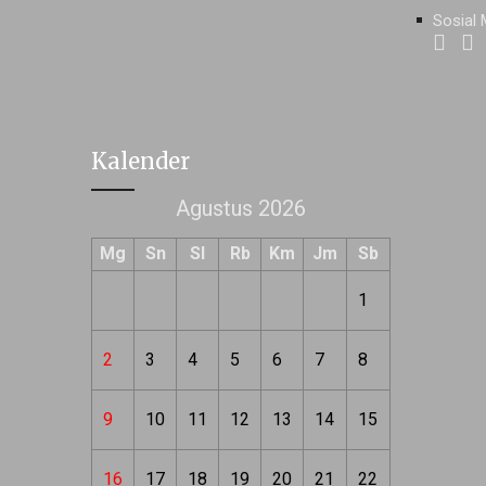
Sosial 
Kalender
Agustus 2026
Mg
Sn
Sl
Rb
Km
Jm
Sb
1
2
3
4
5
6
7
8
9
10
11
12
13
14
15
16
17
18
19
20
21
22