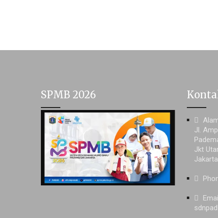
SPMB 2026
Konta
Ala
Jl. Amp
Padema
Jkt Uta
Jakart
Pho
Emai
sdnpad