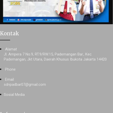
Kontak
Alamat
Jl. Ampera 7 No.9, RT.9/RW.15, Pademangan Bar., Kec.
Pademangan, Jkt Utara, Daerah Khusus Ibukota Jakarta 14420
Phone
Email
sdnpadbar07@gmail.com
Sosial Media