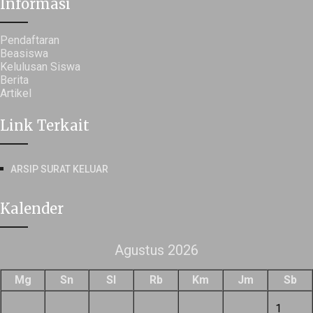
Informasi
Pendaftaran
Beasiswa
Kelulusan Siswa
Berita
Artikel
Link Terkait
ARSIP SURAT KELUAR
Kalender
Agustus 2026
Mg
Sn
Sl
Rb
Km
Jm
Sb
1